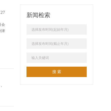
.27
新闻检索
社会
刘潜
，